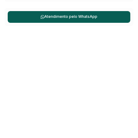
Atendimento pelo
WhatsApp
Não é o que você queria? Veja estes imóveis
relacionados!
Casa
351