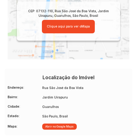
CEP: 07132-110
,
Rua São José da Boa Vista
,
Jardim
Uirapuru
,
Guarulhos
,
São Paulo
,
Brasil
Clique aqui para ver o
Mapa
Localização do Imóvel
Endereço:
Rua São José da Boa Vista
Bairro:
Jardim Uirapuru
Cidade:
Guarulhos
Estado:
São Paulo, Brasil
Mapa:
Abrir no Google Maps