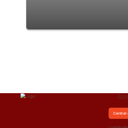
Apartamento com 2 quartos à Venda,
Jardim Flor da Montanha - Guarulhos
Ate
Central 
Jardim Flor da Montanha, Guarulhos, São Paulo, Brasi
contato@m