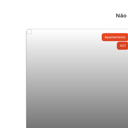
Não 
Apartamento
401