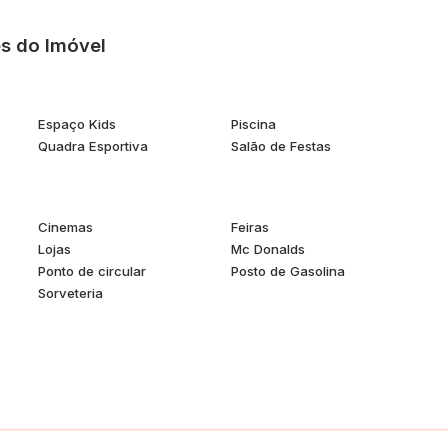
s do Imóvel
Espaço Kids
Piscina
ondomínio todas as quartas-feiras, trazendo ainda mais
Quadra Esportiva
Salão de Festas
azer e praticidade em um só lugar.
idade Maia! 🏡🔑✨
Cinemas
Feiras
Lojas
Mc Donalds
Ponto de circular
Posto de Gasolina
Sorveteria