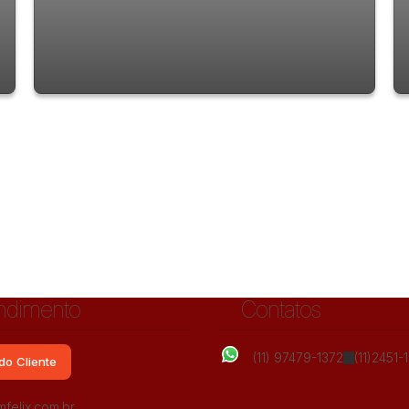
Apartamento com 3 quartos à Venda,
Jardim Flor da Montanha - Guarulhos
ndimento
Contatos
(11) 97479-1372
(11)2451-
do Cliente
l
Jardim Flor da Montanha, Guarulhos, São Paulo, Brasil
felix.com.br