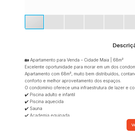
Descriç
🏡 Apartamento para Venda – Cidade Maia | 68m²
Excelente oportunidade para morar em um dos condomí
Apartamento com 68m², muito bem distribuídos, conta
conforto e melhor aproveitamento dos espaços.
O condomínio oferece uma infraestrutura de lazer e con
✔️ Piscina adulto e infantil
✔️ Piscina aquecida
✔️ Sauna
✔️ Academia equipada
✔️ Salão de festas
Ve
✔️ Salão de jogos