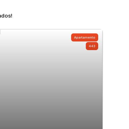
ados!
Apartamento
443