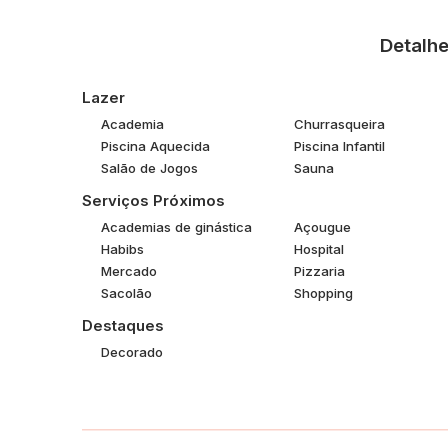
✔️ Quadra poliesportiva
✔️ Parquinho infantil
Detalhe
✔️ Mercado dentro do condomínio
✔️ Açougue
✔️ Salão de beleza
Lazer
✔️ Restaurante
Academia
Churrasqueira
✨ Grande diferencial: feira livre exclusiva dentro do c
Piscina Aquecida
Piscina Infantil
comodidade para o dia a dia dos moradores.
Salão de Jogos
Sauna
Ideal para quem busca qualidade de vida, segurança, l
Serviços Próximos
Agende sua visita e venha conhecer seu novo lar no C
Academias de ginástica
Açougue
Habibs
Hospital
Mercado
Pizzaria
Sacolão
Shopping
Destaques
Decorado